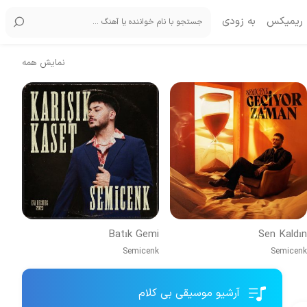
ریمیکس
به زودی
نمایش همه
Batık Gemi
Sen Kaldın
Semicenk
Semicenk
آرشیو موسیقی بی کلام