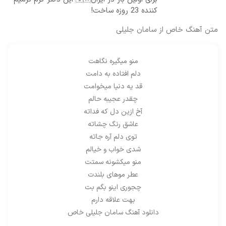
کننده 23 روزه ساخت!
متن آهنگ خاص از سامان جلیلی
منو میگیره نگاهت
دلم افتاده به دامت
قد یه دنیا میخوامت
چقدر عجیبه حالم
آخ ازین دل که فداته
عاشق رنگ چشاته
توی دلم آره جاته
شدی خواب و خیالم
منو میکشونه سمتت
عطر
موهای بلندت
چجوری اینو بگم بت
بهت علاقه دارم
دانلود آهنگ سامان جلیلی خاص