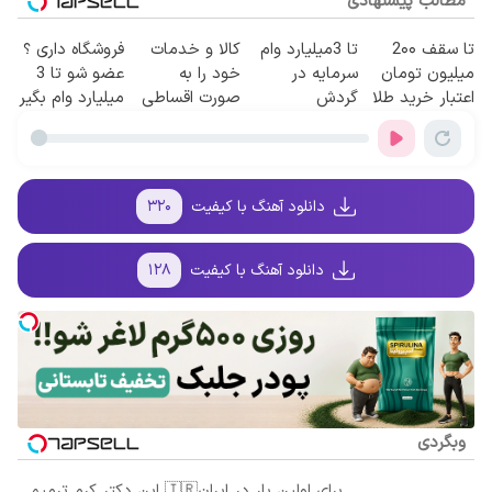
مطالب پیشنهادی
تا سقف 2۰۰
تا 3میلیارد وام
کالا و خدمات
فروشگاه داری ؟
میلیون تومان
سرمایه در
خود را به
عضو شو تا 3
اعتبار خرید طلا
گردش
صورت اقساطی
میلیارد وام بگیر
و نقره
فروشندگان =>
بفروشید
فروشگاهت رو
ثبت کن
دانلود آهنگ با کیفیت
۳۲۰
دانلود آهنگ با کیفیت
۱۲۸
وبگردی
برای اولین بار در ایران🇮🇷 این دکتر کرم ترمیم