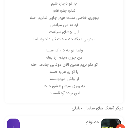
به تو دچاره قلبم
نداره چاره قلبم
یجوری خاصی مثلت هیچ جایی نداریم اصلا
آره به من میادش
اون چشای سیاهت
میدونی دیگه خنده هات کل دلخوشیامه
واسه تو یه دل که سهله
من جون میدم آره بعله
تو بگو بریم همین الان دوتایی جاده… حله
با تو رو هزاره حسم
از اولش میدونستم
یه روزی میشم عاشق دلت
این بوده آره قسمت
دیگر آهنگ های
سامان جلیلی
ممنونم