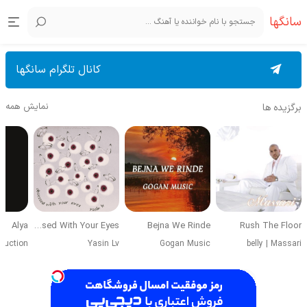
سانگها
کانال تلگرام سانگها
نمایش همه
برگزیده ها
Alya
Obsessed With Your Eyes
Bejna We Rinde
Rush The Floor
duction
Yasin Lv
Gogan Music
belly
|
Massari