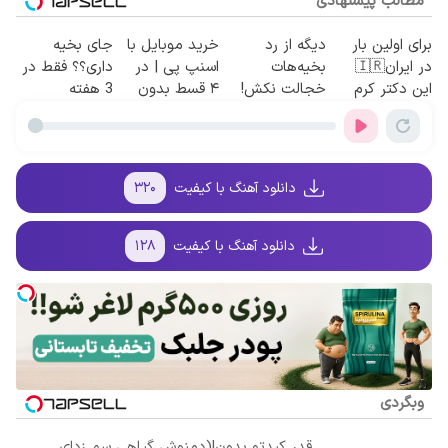
مطالب پیشنهادی
برای اولین بار
دیگه از رد
خرید موبایل با
جای بخیه
در ایران🇮🇷
بخیه‌هات
اسنپ پی | در
داری؟؟ فقط در
این دکتر کرم
خجالت نکش!
۴ قسط بدون
3 هفته
ترمیم کننده 23
این محصول
سود و کارمزد!
ترمیمش کن!😍
روزه ساخت!
برای همیشه
درمانش می‌کنه
دانلود آهنگ با کیفیت
۳۲۰
دانلود آهنگ با کیفیت
۱۲۸
وبگردی
قدر کبدتو بدون!(دمنوش گیاهی سم زدای