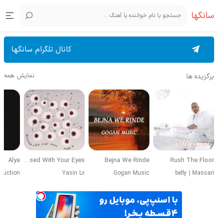
سانگها
کانال تلگرام سانگها
نمایش همه
برگزیده ها
Alya
Obsessed With Your Eyes
Bejna We Rinde
Rush The Floor
duction
Yasin Lv
Gogan Music
belly
|
Massari