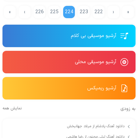
»
›
226
225
224
223
222
‹
«
آرشیو موسیقی بی کلام
آرشیو موسیقی محلی
آرشیو ریمیکس
به زودی
نمایش همه
دانلود آهنگ یادشام از میلاد جهانبخش
دانلود آهنگ لیلی مجنون از رضا هاشمی