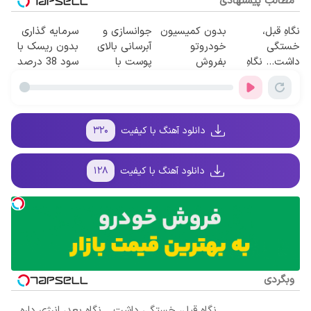
مطالب پیشنهادی
نگاهِ قبل،
بدون کمیسیون
جوانسازی و
سرمایه گذاری
خستگی
خودروتو
آبرسانی بالای
بدون ریسک با
داشت... نگاهِ
بفروش
پوست با
سود 38 درصد
بعد، انرژی داره
اسپیرولینا
سالانه📈
🌸 بلفا با 25%
تخفیف
دانلود آهنگ با کیفیت
۳۲۰
دانلود آهنگ با کیفیت
۱۲۸
وبگردی
نگاهِ قبل، خستگی داشت... نگاهِ بعد، انرژی داره