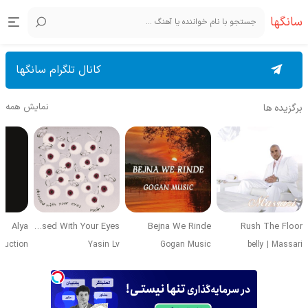
سانگها
کانال تلگرام سانگها
نمایش همه
برگزیده ها
Alya
Obsessed With Your Eyes
Bejna We Rinde
Rush The Floor
duction
Yasin Lv
Gogan Music
belly
|
Massari