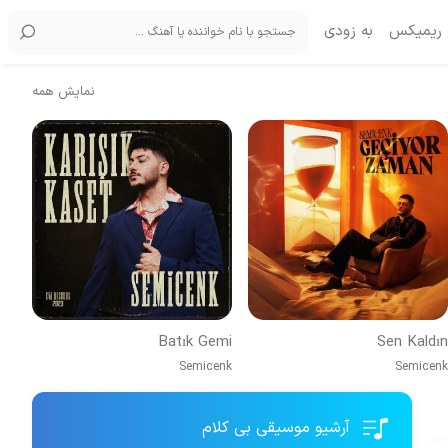
ریمیکس
به زودی
نمایش همه
Batık Gemi
Sen Kaldın
Semicenk
Semicenk
آرشیو موسیقی بی کلام