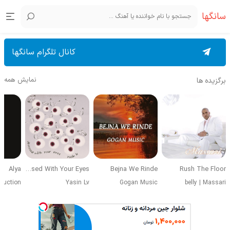
سانگها
کانال تلگرام سانگها
نمایش همه
برگزیده ها
Alya
Obsessed With Your Eyes
Bejna We Rinde
Rush The Floor
duction
Yasin Lv
Gogan Music
belly
|
Massari