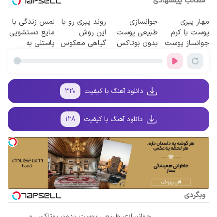
مطالب پیشنهادی
مهار پیری
جوانسازی
روند پیری رو با
لمس زندگی با
پوست با کرم
طبیعی پوست
این روش
مایع دستشویی
جوانساز پوست
بدون بوتاکس
گیاهی معکوس
پاستلی به
آلمانی(تخفیف
و جراحی😳!
کن
حالت کرمی ✅
ویژه تا امشب)
خرید با تخفیف
اَوه
ویژه
دانلود آهنگ با کیفیت
۳۲۰
دانلود آهنگ با کیفیت
۱۲۸
وبگردی
جوانسازی طبیعی پوست بدون بوتاکس و