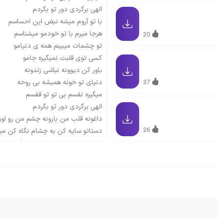
الهی برگردی دور تو بگردم
با تو آروم میشه نبض این احساسم
هرجا میرم با تو خودمو میشناسم
20
تو چشمات میبینم همه ی دنیامو
کسی توی قلبت نمیگیره جامو
باور کن دیوونه نباشی زندونه
دنیای تو خونه همیشه بی روحه
37
میگیره نفسم بی تو تو قفسم
الهی برگردی دور تو بگردم
داغونه قلب من بارونه چشم من رو او
26
دستاتو سایه کن به چشام نگاه کن میم
دارم عاشق میشم جرم من سنگینه
عشق تو بی وقفه به دلم میشینه
امونم از دست عشق منو کرد بیچاره
دست منو تو نیست دست روزگاره