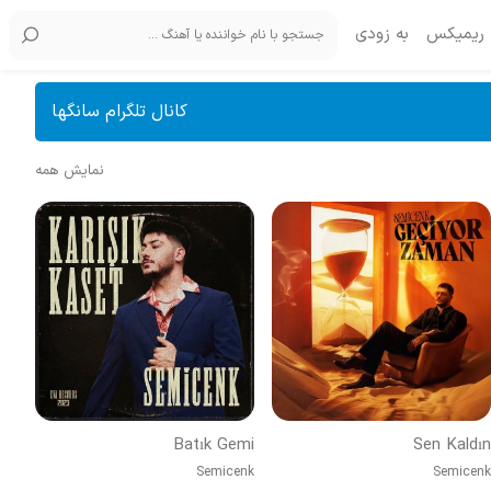
ریمیکس
به زودی
کانال تلگرام سانگها
نمایش همه
Batık Gemi
Sen Kaldın
Semicenk
Semicenk