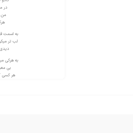
کادو 
در م
من و
هرک
به اسمت قس
لب تر میکر
دیدی 
به هرکی می
بی معرف
هر کسی ک