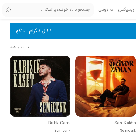
ریمیکس
به زودی
کانال تلگرام سانگها
نمایش همه
Batık Gemi
Sen Kaldın
Semicenk
Semicenk