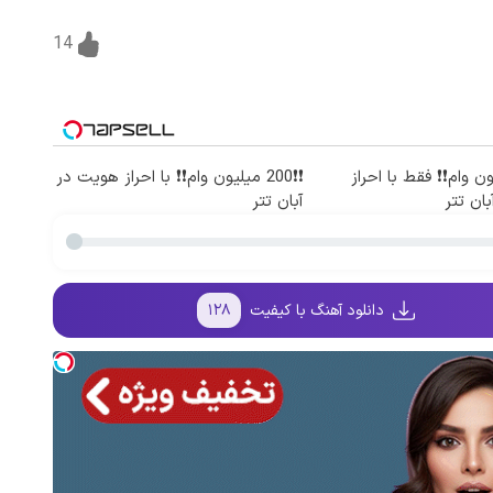
14
یلیون وام❗❗ فقط با احراز
❗❗200 میلیون وام❗❗ با احراز هویت در
ان تتر
آبان تتر
دانلود آهنگ با کیفیت
۱۲۸