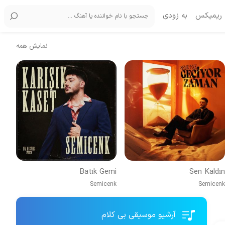
ریمیکس
به زودی
نمایش همه
Batık Gemi
Sen Kaldın
Semicenk
Semicenk
آرشیو موسیقی بی کلام