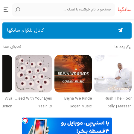
سانگها
کانال تلگرام سانگها
نمایش همه
برگزیده ها
Alya
Obsessed With Your Eyes
Bejna We Rinde
Rush The Floor
duction
Yasin Lv
Gogan Music
belly
|
Massari