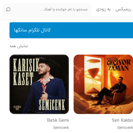
ریمیکس
به زودی
کانال تلگرام سانگها
نمایش همه
Batık Gemi
Sen Kaldın
Semicenk
Semicenk