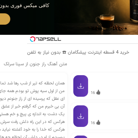
خرید 4 قسطه اینترنت پیشگامان ☎️ بدون نیاز به تلفن
متن آهنگ راز جنون از سینا سرلک
همان لحظه که تیر از شب رها شد تما
من از اول سیه پوش تو بودم همه جای 
16
ای عقل که پرسیده ای از راز جنونم دی
آن بی خبرم من که گرفتم خبر از عشق آ
یک دشت به اندازه ی پیچ و خم هست
هرکس که در این راه دلش رفت سرش 
16
هرکس که خدا را به خود آغشته نیاید 
پرسیدم از او در دلش آن لحظه چه ها 