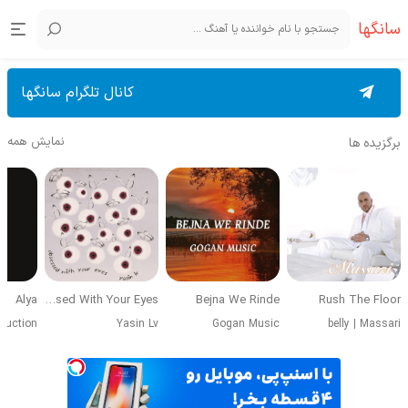
سانگها
کانال تلگرام سانگها
نمایش همه
برگزیده ها
Alya
Obsessed With Your Eyes
Bejna We Rinde
Rush The Floor
duction
Yasin Lv
Gogan Music
belly
|
Massari