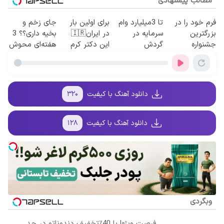
مطالب پیشنهادی
فرم خود را در
تا 3میلیارد وام
برای اولین بار
جای زخم و
بزرگترین
سرمایه در
در ایران🇮🇷
بخیه داری؟؟ 3
جشنواره
گردش
این دکتر کرم
هفته‌ای محوش
ایمپلنت تهران
فروشندگان =>
ترمیم کننده 23
کن!
پر کنید ! | فقط
فروشگاهت رو
روزه ساخت!
۲۵ میلیون
ثبت کن
دانلود آهنگ با کیفیت
۳۲۰
دانلود آهنگ با کیفیت
۱۲۸
وبگردی
فرصت ویژه! با 40٪تخفیف دندوناتو در حد