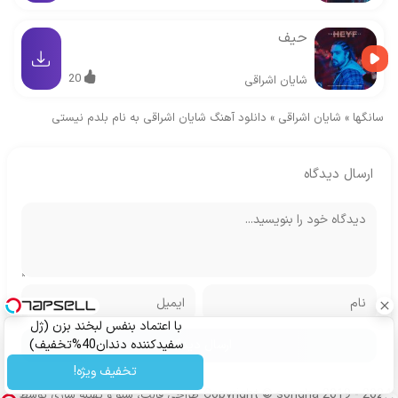
حیف
20
شایان اشراقی
سانگها
»
شایان اشراقی
»
دانلود آهنگ شایان اشراقی به نام بلدم نیستی
ارسال دیدگاه
با اعتماد بنفس لبخند بزن (ژل
سفیدکننده دندان40%تخفیف)
تخفیف ویژه!
Copyright © songha 2019 - 2024
طراحی قالب، سئو و بهینه سازی توسط