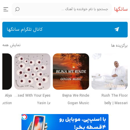
سانگها
کانال تلگرام سانگها
نمایش همه
برگزیده ها
Alya
Obsessed With Your Eyes
Bejna We Rinde
Rush The Floor
duction
Yasin Lv
Gogan Music
belly
|
Massari