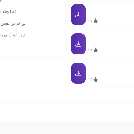
تو
کجا رفته ا
17
بی تو بی نفس م
بی تابم از این 
14
14