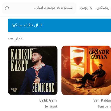
ریمیکس
به زودی
کانال تلگرام سانگها
نمایش همه
Batık Gemi
Sen Kaldın
Semicenk
Semicenk