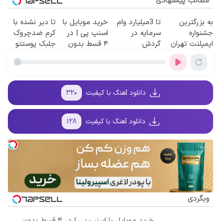
مطالب پیشنهادی
به بزرگترین
تا 3میلیارد وام
خرید موبایل با
تا دیر نشده با
جشنواره
سرمایه در
اسنپ پی | در
کرم ضدچروک
ایمپلنت تهران
گردش
۴ قسط بدون
جلبک پوستتو
سر بزنید ! |
فروشندگان =>
سود و کارمزد!
صاف و آینه ای
فقط ۲۵ میلیون
فروشگاهت رو
کن!
!
ثبت کن
دانلود آهنگ با کیفیت
۳۲۰
دانلود آهنگ با کیفیت
۱۲۸
وبگردی
خرید موبایل با اسنپ پی | در ۴ قسط بدون