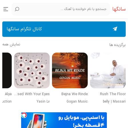
سانگها
کانال تلگرام سانگها
نمایش همه
برگزیده ها
Alya
Obsessed With Your Eyes
Bejna We Rinde
Rush The Floor
duction
Yasin Lv
Gogan Music
belly
|
Massari