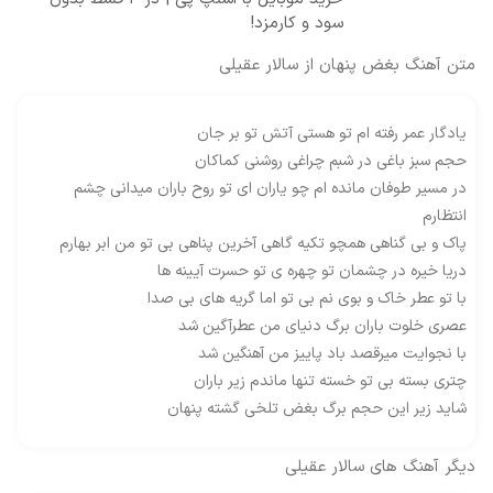
سود و کارمزد!
متن آهنگ بغض پنهان از سالار عقیلی
یادگار عمر رفته ام تو هستی آتش تو بر جان
حجم سبز باغی در شبم چراغی روشنی کماکان
در مسیر طوفان مانده ام چو یاران ای تو روح باران میدانی چشم
انتظارم
پاک و بی گناهی همچو تکیه گاهی آخرین پناهی بی تو من ابر بهارم
دریا خیره در چشمان تو چهره ی تو حسرت آیینه ها
با تو عطر خاک و بوی نم بی تو اما گریه های بی صدا
عصری خلوت باران برگ دنیای من عطرآگین شد
با نجوایت میرقصد باد پاییز من آهنگین شد
چتری بسته بی تو خسته تنها ماندم زیر باران
شاید زیر این حجم برگ بغض تلخی گشته پنهان
دیگر آهنگ های
سالار عقیلی