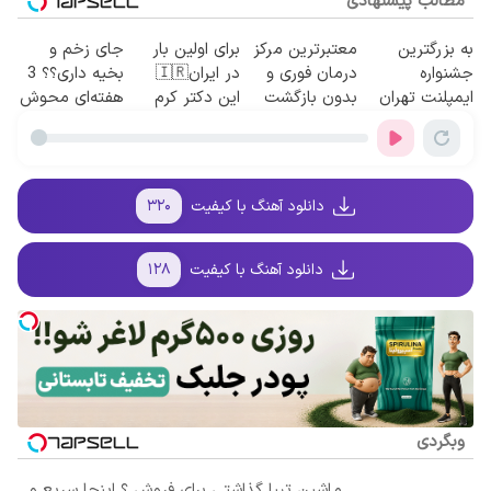
مطالب پیشنهادی
به بزرگترین
معتبرترین مرکز
برای اولین بار
جای زخم و
جشنواره
درمان فوری و
در ایران🇮🇷
بخیه داری؟؟ 3
ایمپلنت تهران
بدون بازگشت
این دکتر کرم
هفته‌ای محوش
سر بزنید ! |
واریس در ۳۰
ترمیم کننده 23
کن!
فقط ۲۵ میلیون
دقیقه
روزه ساخت!
!
دانلود آهنگ با کیفیت
۳۲۰
دانلود آهنگ با کیفیت
۱۲۸
وبگردی
ماشین تیبا گذاشتی برای فروش ؟ اینجا سریع و