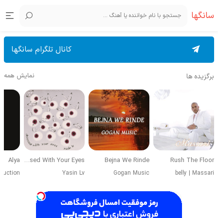
سانگها
کانال تلگرام سانگها
نمایش همه
برگزیده ها
Alya
Obsessed With Your Eyes
Bejna We Rinde
Rush The Floor
duction
Yasin Lv
Gogan Music
belly
|
Massari