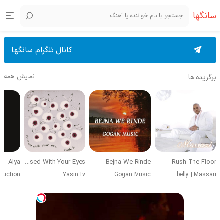
سانگها
کانال تلگرام سانگها
نمایش همه
برگزیده ها
Alya
Obsessed With Your Eyes
Bejna We Rinde
Rush The Floor
duction
Yasin Lv
Gogan Music
belly
|
Massari