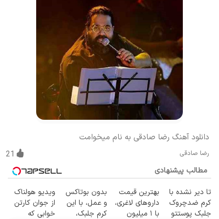
دانلود آهنگ رضا صادقی به نام میخوامت
رضا صادقی
21
مطالب پیشنهادی
تا دیر نشده با
بهترین قیمت
بدون بوتاکس
ویدیو هولناک
کرم ضدچروک
داروهای لاغری،
و عمل، با این
از جوان کارتن
جلبک پوستتو
با ۱ میلیون
کرم جلبک،
خوابی که