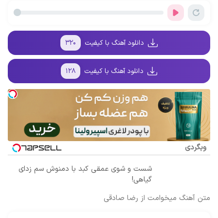
صاف و آینه ای
تخفیف و ارسال
پوستت رو
میلیاردر شد.
کن!
از داروخانه‌
جوان کن
آموزش رایگان
دانلود آهنگ با کیفیت
۳۲۰
دانلود آهنگ با کیفیت
۱۲۸
وبگردی
شست و شوی عمقی کبد با دمنوش سم زدای
گیاهی!
متن آهنگ میخوامت از رضا صادقی