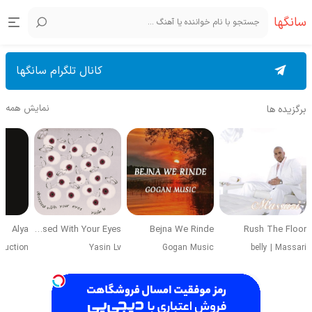
سانگها
کانال تلگرام سانگها
نمایش همه
برگزیده ها
Alya
Obsessed With Your Eyes
Bejna We Rinde
Rush The Floor
duction
Yasin Lv
Gogan Music
belly
|
Massari