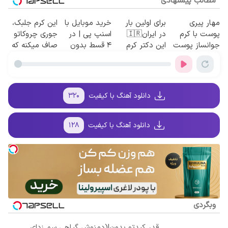
مطالب پیشنهادی
مهار پیری
برای اولین بار
خرید موبایل با
این کرم جلبک،
پوست با کرم
در ایران🇮🇷
اسنپ پی | در
جوری چروکاتو
جوانساز پوست
این دکتر کرم
۴ قسط بدون
صاف میکنه که
آلمانی(تخفیف
ترمیم کننده 23
سود و کارمزد!
انگار بوتاکس
ویژه تا امشب)
روزه ساخت!
کردی!(تخفیف
ویژه)
دانلود آهنگ با کیفیت
۳۲۰
دانلود آهنگ با کیفیت
۱۲۸
وبگردی
قدر کبدتو بدون!(دمنوش گیاهی سم زدای