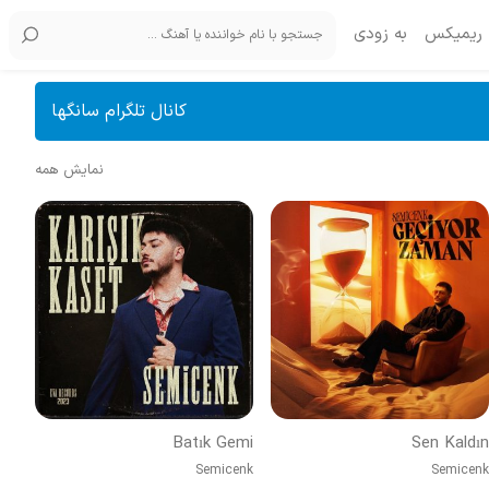
ریمیکس
به زودی
کانال تلگرام سانگها
نمایش همه
Batık Gemi
Sen Kaldın
Semicenk
Semicenk