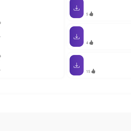
5
و
آ
خ
4
و
آ
خ
15
وقتی
و
آ