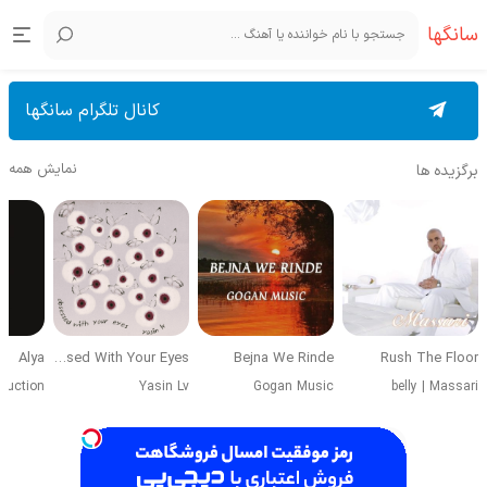
سانگها
کانال تلگرام سانگها
نمایش همه
برگزیده ها
Alya
Obsessed With Your Eyes
Bejna We Rinde
Rush The Floor
duction
Yasin Lv
Gogan Music
belly
|
Massari