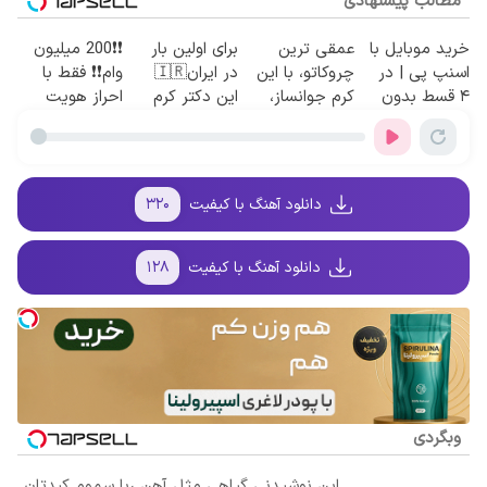
مطالب پیشنهادی
خرید موبایل با
عمقی ترین
برای اولین بار
❗❗200 میلیون
اسنپ پی | در
چروکاتو، با این
در ایران🇮🇷
وام❗❗ فقط با
۴ قسط بدون
کرم جوانساز،
این دکتر کرم
احراز هویت
سود و کارمزد!
صاف کن(50%
ترمیم کننده 23
تخفیف سفارش
روزه ساخت!
فوری)
دانلود آهنگ با کیفیت
۳۲۰
دانلود آهنگ با کیفیت
۱۲۸
وبگردی
این نوشیدنی گیاهی مثل آهن ربا سموم کبدتان