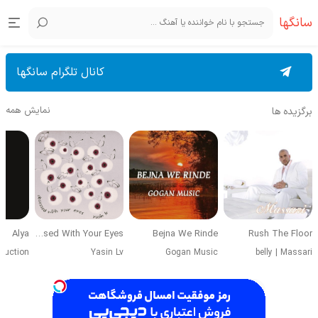
سانگها
کانال تلگرام سانگها
نمایش همه
برگزیده ها
Alya
Obsessed With Your Eyes
Bejna We Rinde
Rush The Floor
duction
Yasin Lv
Gogan Music
belly
|
Massari