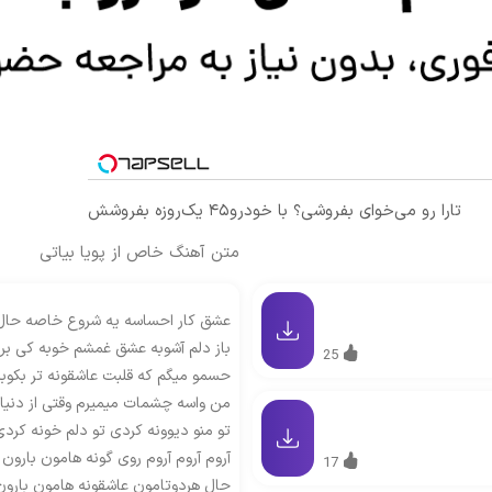
تارا رو می‌خوای بفروشی؟ با خودرو۴۵ یک‌روزه بفروشش
متن آهنگ خاص از پویا بیاتی
عشق کار احساسه یه شروع خاصه حال
باز دلم آشوبه عشق غمشم خوبه کی برا
25
حسمو میگم که قلبت عاشقونه تر بکوب
من واسه چشمات میمیرم وقتی از دنیا
تو منو دیوونه کردی تو دلم خونه کردی
آروم آروم آروم روی گونه هامون بارون 
17
حال هردوتامون عاشقونه هامون بارون 