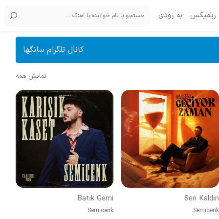
ریمیکس
به زودی
کانال تلگرام سانگها
نمایش همه
Batık Gemi
Sen Kaldın
Semicenk
Semicenk