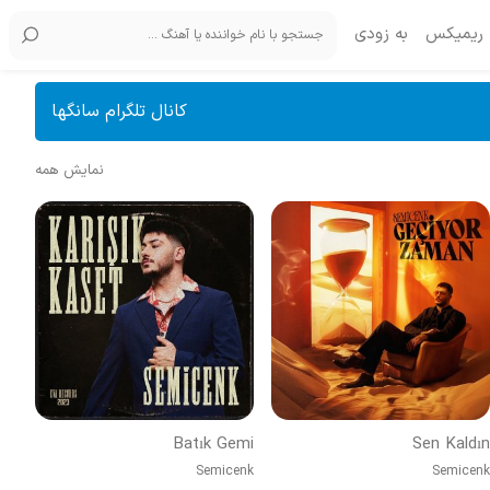
ریمیکس
به زودی
کانال تلگرام سانگها
نمایش همه
Batık Gemi
Sen Kaldın
Semicenk
Semicenk