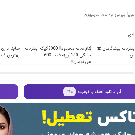
ویا بیاتی به نام مجبورم
ادی
طه اینترنت پیشگامان ☎️
⏳فرصت محدود!! 3000گیگ اینترنت
ساینا داری 
فن
خانگی 180 روزه فقط 600
بهترین قی
هزارتومان!!
دانلود آهنگ با کیفیت
۳۲۰