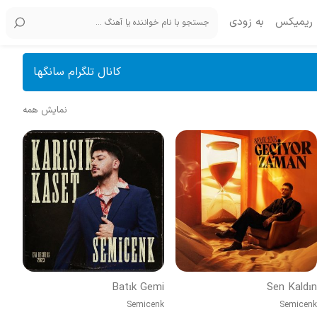
ریمیکس
به زودی
کانال تلگرام سانگها
نمایش همه
Batık Gemi
Sen Kaldın
Semicenk
Semicenk