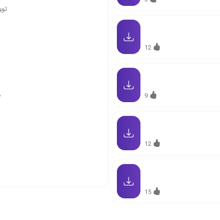
3
توو
12
م
9
12
15