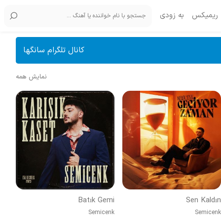
ریمیکس
به زودی
کانال تلگرام سانگها
نمایش همه
Batık Gemi
Sen Kaldın
Semicenk
Semicenk