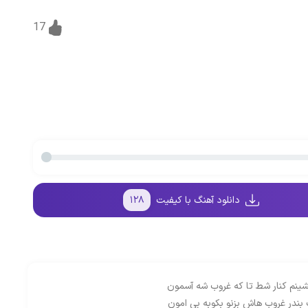
17
دانلود آهنگ با کیفیت
۱۲۸
ینم کنار شط تا که غروب شه آسمون
بندر غروب هاش بزنو بکوبه بی امون