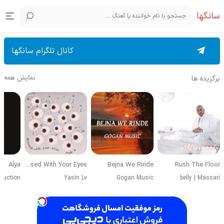
سانگها
کانال تلگرام سانگها
نمایش همه
برگزیده ها
Alya
Obsessed With Your Eyes
Bejna We Rinde
Rush The Floor
duction
Yasin Lv
Gogan Music
belly
|
Massari