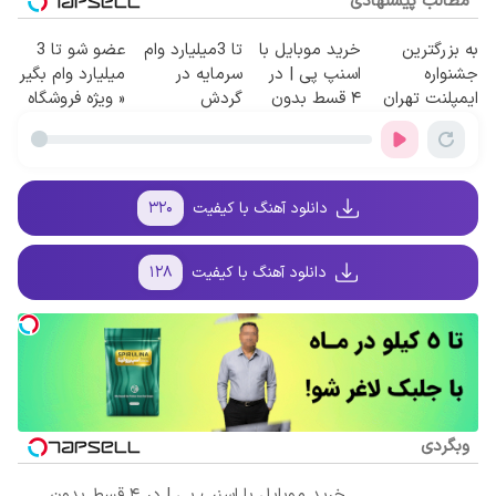
مطالب پیشنهادی
به بزرگترین
خرید موبایل با
تا 3میلیارد وام
عضو شو تا 3
جشنواره
اسنپ پی | در
سرمایه در
میلیارد وام بگیر
ایمپلنت تهران
۴ قسط بدون
گردش
« ویژه فروشگاه
سر بزنید ! |
سود و کارمزد!
فروشندگان =>
ها »
فقط ۲۵ میلیون
فروشگاهت رو
!
ثبت کن
دانلود آهنگ با کیفیت
۳۲۰
دانلود آهنگ با کیفیت
۱۲۸
وبگردی
خرید موبایل با اسنپ پی | در ۴ قسط بدون