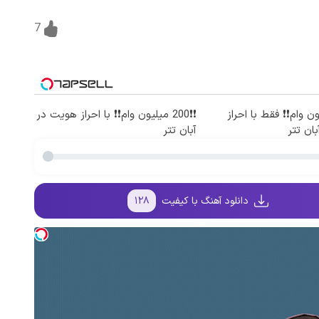
7
یلیون وام❗❗ فقط با احراز
❗❗200 میلیون وام❗❗ با احراز هویت در
ان تتر
آبان تتر
دانلود آهنگ با کیفیت
۱۲۸