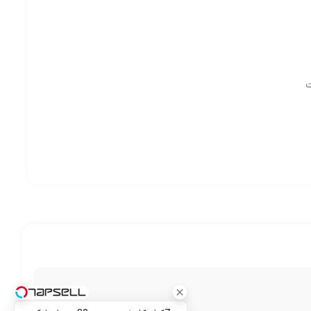
ت
ت
نه ی منه