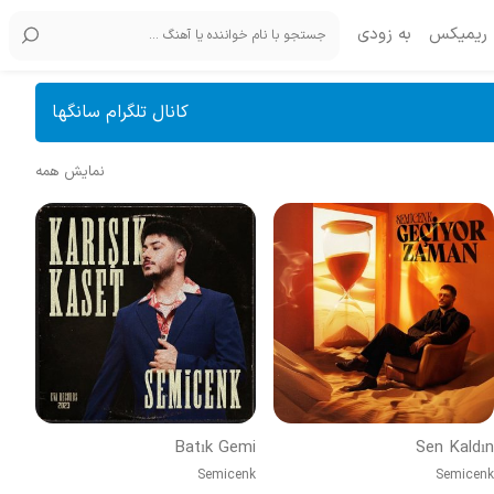
ریمیکس
به زودی
کانال تلگرام سانگها
نمایش همه
Batık Gemi
Sen Kaldın
Semicenk
Semicenk