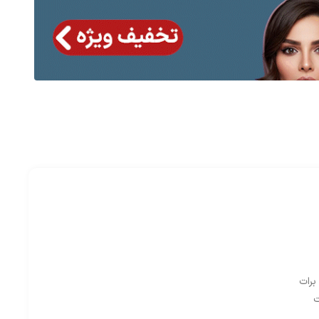
برات
ت