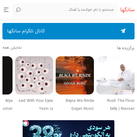
سانگها
کانال تلگرام سانگها
نمایش همه
برگزیده ها
Alya
Obsessed With Your Eyes
Bejna We Rinde
Rush The Floor
duction
Yasin Lv
Gogan Music
belly
|
Massari