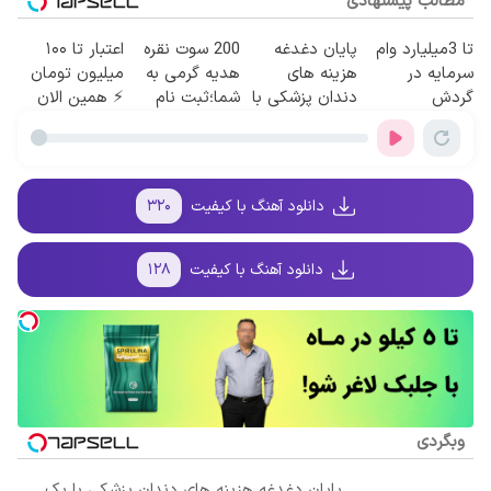
مطالب پیشنهادی
تا 3میلیارد وام
پایان دغدغه
200 سوت نقره
اعتبار تا ۱۰۰
سرمایه در
هزینه های
هدیه گرمی به
میلیون تومان
گردش
دندان پزشکی با
شما؛ثبت نام
⚡ همین الان
فروشندگان =>
پک سفید کننده
کن
درخواست
فروشگاهت رو
خانگی
اعتبار بده ✅
ثبت کن
دانلود آهنگ با کیفیت
۳۲۰
دانلود آهنگ با کیفیت
۱۲۸
وبگردی
پایان دغدغه هزینه های دندان پزشکی با پک