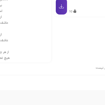
بر
ام
10
از
عاشقت
از
عاشقت
از هر 
هیچ غص
م نیست
زو
دستای
بر
ام
از
عاشقت