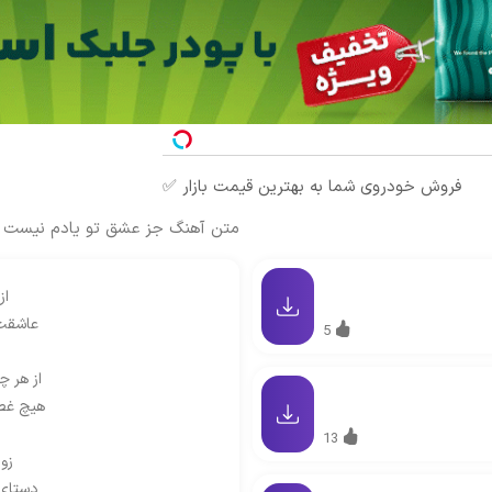
فروش خودروی شما به بهترین قیمت بازار ✅
متن آهنگ جز عشق تو یادم نیست 
از
عاشقت
5
از هر 
هیچ غص
13
زو
دستای