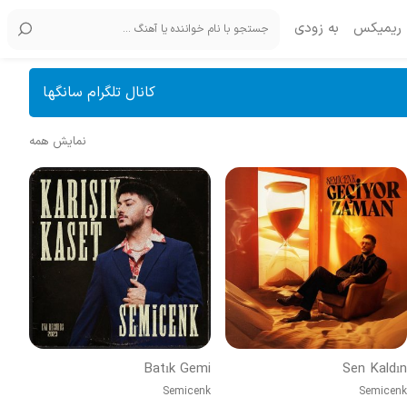
ریمیکس
به زودی
کانال تلگرام سانگها
نمایش همه
Batık Gemi
Sen Kaldın
Semicenk
Semicenk