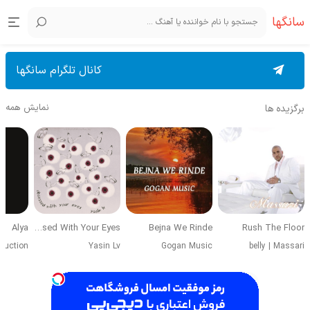
سانگها
کانال تلگرام سانگها
نمایش همه
برگزیده ها
Alya
Obsessed With Your Eyes
Bejna We Rinde
Rush The Floor
duction
Yasin Lv
Gogan Music
belly
|
Massari