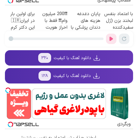
مطالب پیشنهادی
با اعتماد بنفس
پایان دغدغه
❗❗200 میلیون
برای اولین بار
لبخند بزن (ژل
هزینه های
وام❗❗ فقط با
در ایران🇮🇷
سفیدکننده
دندان پزشکی با
احراز هویت
این دکتر کرم
دندان40%تخفیف)
پک سفید کننده
ترمیم کننده 23
خانگی
روزه ساخت!
دانلود آهنگ با کیفیت
۳۲۰
دانلود آهنگ با کیفیت
۱۲۸
وبگردی
لبخند جذاب تر، اعتماد به نفس بیشتر✨