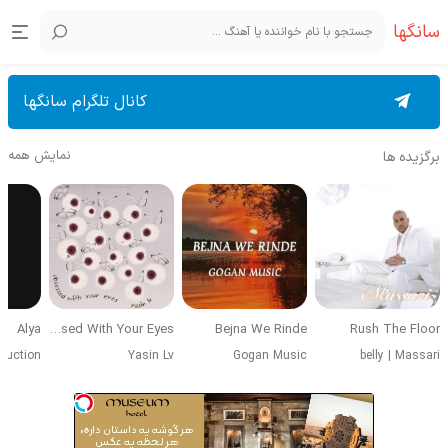
سانگها
کانال تلگرام سانگها
نمایش همه
برگزیده ها
Alya
Obsessed With Your Eyes
Bejna We Rinde
Rush The Floor
duction
Yasin Lv
Gogan Music
belly
|
Massari