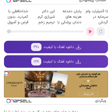
مطالب پیشنهادی
تا 3میلیارد وام
پایان دغدغه
این دکتر
خداحافظی با
سرمایه در
هزینه های
شیرازی کرم
کمردرد، بدون
گردش
دندان پزشکی با
ترمیم زخم
قرص و آمپول
فروشندگان =>
پک سفید کننده
ایرانی را
فروشگاهت رو
خانگی
ساخت!!!
ثبت کن
دانلود آهنگ با کیفیت
۳۲۰
دانلود آهنگ با کیفیت
۱۲۸
وبگردی
پماد درمان جای زخم در ۷ روز در یزد تولید شد!