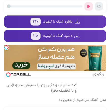
سود و کارمزد!
لاغری با ارسال
ترمیم کننده 23
میلیاردر شد.
از داروخانه و
روزه ساخت!
آموزش رایگان
پک یخ!
دانلود آهنگ با کیفیت
۳۲۰
دانلود آهنگ با کیفیت
۱۲۸
وبگردی
کبد سالم تر، زندگی بهتر،با دمنوش سم زدا(بزن
و با تخفیف بخر)
متن آهنگ سر صبح از معین زد