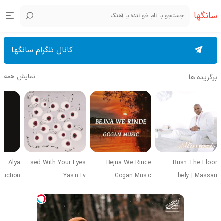
سانگها
کانال تلگرام سانگها
نمایش همه
برگزیده ها
Alya
Obsessed With Your Eyes
Bejna We Rinde
Rush The Floor
duction
Yasin Lv
Gogan Music
belly
|
Massari