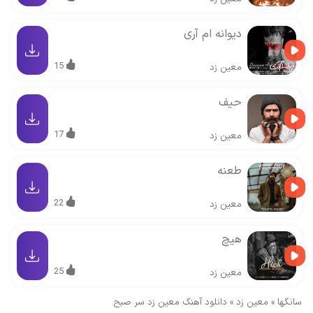
دیوانه ام آری
15
معین زد
حیف
17
معین زد
طعنه
22
معین زد
هیچ
25
معین زد
سانگها
»
معین زد
»
دانلود آهنگ معین زد سر صبح