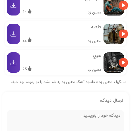
14
معین زد
طعنه
22
معین زد
هیچ
25
معین زد
سانگها
»
معین زد
»
دانلود آهنگ معین زد به نام نشد با تو بمونم چه حیف
ارسال دیدگاه