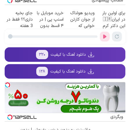
مطالب پیشنهادی
برای اولین بار
ویدیو هولناک
خرید موبایل با
جای بخیه
در ایران🇮🇷
از جوان کارتن
اسنپ پی | در
داری؟؟ فقط در
این دکتر کرم
خوابی که
۴ قسط بدون
3 هفته
ترمیم کننده 23
میلیاردر شد.
سود و کارمزد!
ترمیمش کن!😍
روزه ساخت!
آموزش رایگان
دانلود آهنگ با کیفیت
۳۲۰
دانلود آهنگ با کیفیت
۱۲۸
وبگردی
ماشینت رو بدون دردسر بفروش | بدون