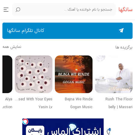
سانگها
کانال تلگرام سانگها
نمایش همه
برگزیده ها
Alya
Obsessed With Your Eyes
Bejna We Rinde
Rush The Floor
duction
Yasin Lv
Gogan Music
belly
|
Massari