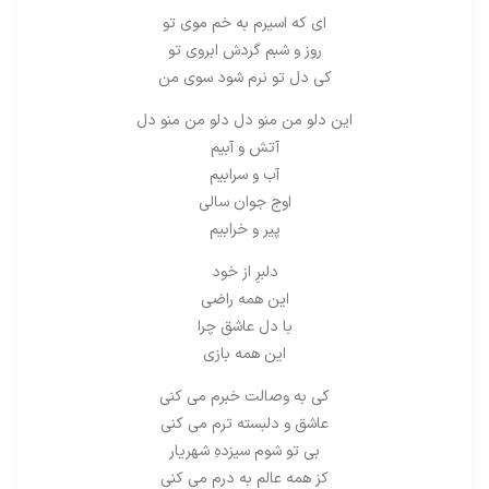
اى كه اسيرم به خم موى تو
روز و شبم گردش ابروى تو
كى دل تو نرم شود سوى من
اين دلو من منو دل دلو من منو دل
آتش و آبيم
آب و سرابيم
اوج جوان سالى
پير و خرابيم
دلبرِ از خود
اين همه راضى
با دل عاشق چرا
اين همه بازى
كى به وصالت خبرم مى كنى
عاشق و دلبسته ترم مى كنى
بى تو شوم سيزدهِ شهريار
كز همه عالم به درم مى كنى