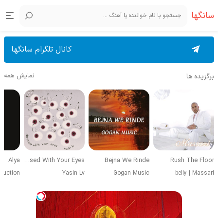
سانگها
کانال تلگرام سانگها
نمایش همه
برگزیده ها
Alya
Obsessed With Your Eyes
Bejna We Rinde
Rush The Floor
duction
Yasin Lv
Gogan Music
belly
|
Massari