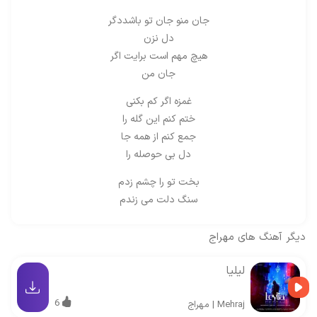
جان منو جان تو باشددگر
دل نزن
هيچ مهم است برايت اگر
جان من
غمزه اگر كم بكنى
ختم كنم اين گله را
جمع كنم از همه جا
دل بى حوصله را
بخت تو را چشم زدم
سنگ دلت مى زندم
دیگر آهنگ های
مهراج
لیلیا
6
Mehraj
|
مهراج