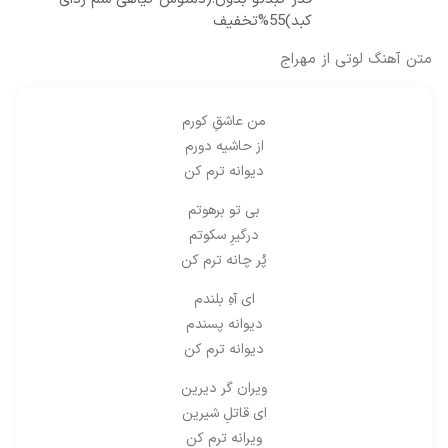
کبد)55%تخفیف
متن آهنگ لوتی از مهراج
من عاشقِ كورم
از حاشيه دورم
ديوانه ترم كن
بى تو برهوتم
درگيرِ سكوتم
پُر چانه ترم كن
اى آهِ بلندم
ديوانه پسندم
ديوانه ترم كن
ويران گر ديرين
اى قاتلِ شيرين
ويرانه ترم كن