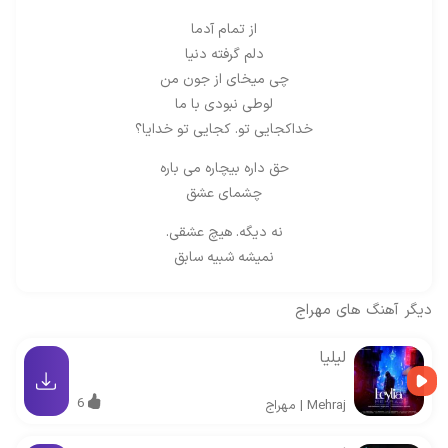
از تمام آدما
دلم گرفته دنيا
چی میخای از جون من
لوطى نبودى با ما
خداکجایی تو. کجایی تو خدایا؟
حق داره بيچاره مى باره
چشماى عشق
نه دیگه. هیچ عشقی.
نمیشه شبیه سابق
دیگر آهنگ های
مهراج
لیلیا
6
Mehraj
|
مهراج