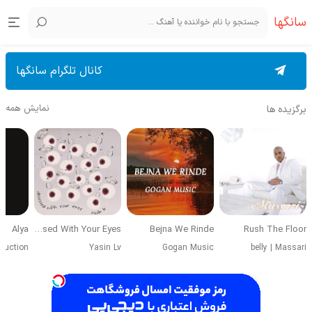
سانگها
کانال تلگرام سانگها
نمایش همه
برگزیده ها
Alya
Obsessed With Your Eyes
Bejna We Rinde
Rush The Floor
duction
Yasin Lv
Gogan Music
belly
|
Massari