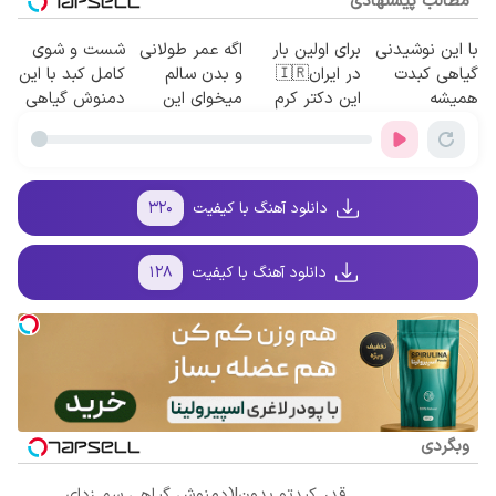
مطالب پیشنهادی
با این نوشیدنی
برای اولین بار
اگه عمر طولانی
شست و شوی
گیاهی کبدت
در ایران🇮🇷
و بدن سالم
کامل کبد با این
همیشه
این دکتر کرم
میخوای این
دمنوش گیاهی
پرقدرته55%تخفیف
ترمیم کننده 23
نوشیدنی رو با
روزه ساخت!
تخفیف بخر
دانلود آهنگ با کیفیت
۳۲۰
دانلود آهنگ با کیفیت
۱۲۸
وبگردی
قدر کبدتو بدون!(دمنوش گیاهی سم زدای