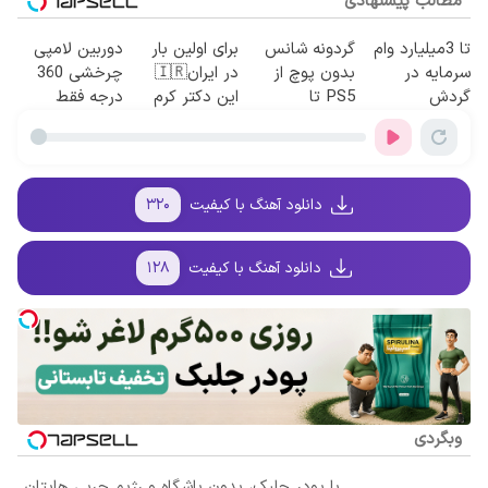
مطالب پیشنهادی
تا 3میلیارد وام
گردونه شانس
برای اولین بار
دوربین لامپی
سرمایه در
بدون پوچ از
در ایران🇮🇷
چرخشی 360
گردش
PS5 تا
این دکتر کرم
درجه فقط
فروشندگان =>
آیفون17 و بیت
ترمیم کننده 23
امروز حراج شد
فروشگاهت رو
کوین 🔥
روزه ساخت!
🔥 پرداخت
ثبت کن
درب منزل
دانلود آهنگ با کیفیت
۳۲۰
دانلود آهنگ با کیفیت
۱۲۸
وبگردی
با پودر جلبک، بدون باشگاه و رژیم چربی هایتان