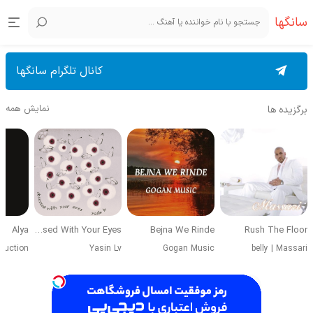
سانگها
کانال تلگرام سانگها
نمایش همه
برگزیده ها
Alya
Obsessed With Your Eyes
Bejna We Rinde
Rush The Floor
duction
Yasin Lv
Gogan Music
belly
|
Massari