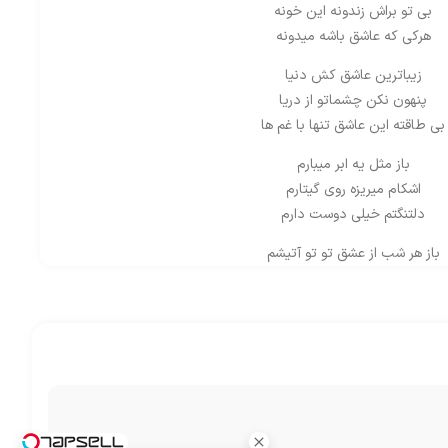
بی تو براش زندونه این خونه
هرکی که عاشق باشه میدونه
زیباترین عاشق کش دنیا
پنهون نکن چشماتو از دریا
بی طاقته این عاشق تنها با غم ها
باز مثل یه ابر میبارم
اشکام میریزه روی گیتارم
دلتنگتم خیلی دوست دارم
باز هر شب از عشق تو تو آتیشم
دیوونه ی رنگ چشات میشم
هر لحظه ای که میشینی پیشم
دلتنگته این مرد دیوونه
کارش قدم زدن تو بارونه
دلتنگته این مرد دیوونه