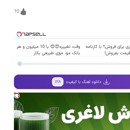
10
206 داری برای فروش؟ با کارنامه
وقت تغییره😍😍 با 10 میلیون و هر
 قیمت بفروش!
بانک مو، موی طبیعی بکار
دانلود آهنگ با کیفیت
۱۲۸