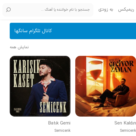
ریمیکس
به زودی
کانال تلگرام سانگها
نمایش همه
Batık Gemi
Sen Kaldın
Semicenk
Semicenk