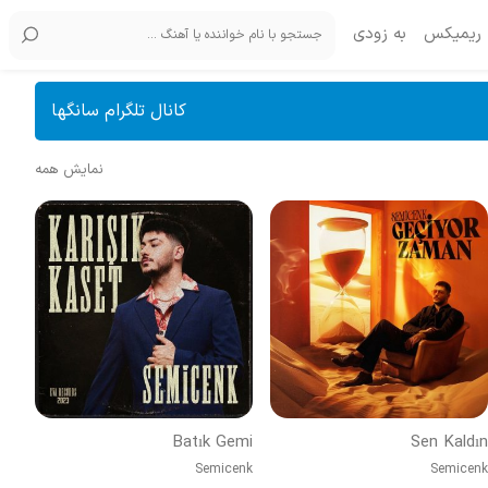
ریمیکس
به زودی
کانال تلگرام سانگها
نمایش همه
Batık Gemi
Sen Kaldın
Semicenk
Semicenk