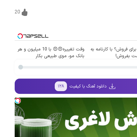
20
برای فروش؟ با کارنامه به
وقت تغییره😍😍 با 10 میلیون و هر
مت بفروش!
بانک مو، موی طبیعی بکار
دانلود آهنگ با کیفیت
۱۲۸