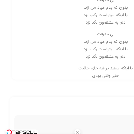
بی معرفت
بدون که بدم میاد من ازت
با اینکه میتونست رکب نزد
دلم به عشقمون لگد نزد
بی معرفت
بدون که بدم میاد من ازت
با اینکه میتونست رکب نزد
دلم به عشقمون لگد نزد
با اینکه میشد پر شه جای خالیت
حتی وقتی بودی
انداختم پایین سرمو بازم
آخرم نموندی
تو میدونستی
که این دلِ چجوری داغونته
نگفته بودی نه که
بی مرامی ته قانونته