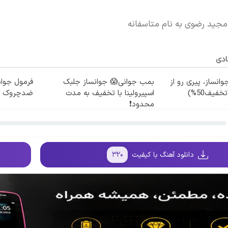
مجید رضوی به نام متاسفانه
ادی
وانساز، پیری رو از
بمب جوانی😱 جوانساز جلبک
فرمول جوان
فیف50%)
اسپیرولینا با تخفیف به مدت
ضدچروک ج
محدود❗
دانلود آهنگ با کیفیت
۳۲۰