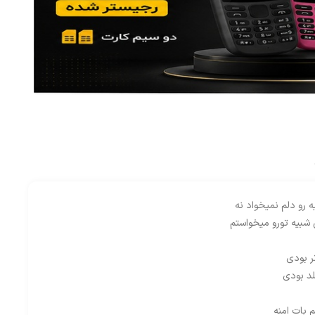
 رو دلم نمیخواد نه
 شبیه تورو میخواستم
 بودی
لد بودی
بات امنه