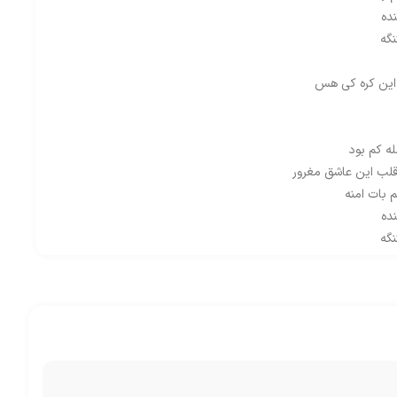
ده
نگه
 این کره کی هس
ه کم بود
لب این عاشق مغرور
بات امنه
ده
نگه