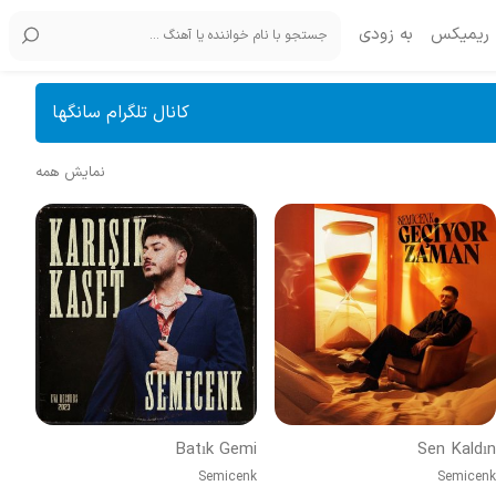
ریمیکس
به زودی
کانال تلگرام سانگها
نمایش همه
Batık Gemi
Sen Kaldın
Semicenk
Semicenk