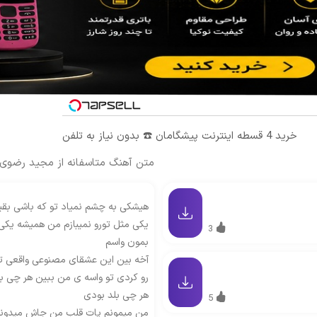
خرید 4 قسطه اینترنت پیشگامان ☎️ بدون نیاز به تلفن
متن آهنگ متاسفانه از مجید رضوی
هیشکی به چشم نمیاد تو که باشی بقیه
یکی مثل تورو نمیبازم من همیشه یکی
3
بمون واسم
آخه بین
ا
ین عشقای مصنوعی واقعی تر
رو کردی تو واسه ی من ببین هر چی ب
هر چی بلد بودی
5
من میمونم پات قلب من جاش میدونم 