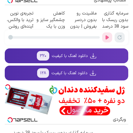
مطالب پیشنهادی
سرمایه گذاری
ماشینت رو
کاهش
تجربه‌ی نوین
بدون ریسک با
بدون دردسر
چشمگیر سایز و
ترید با والکس،
سود 38 درصد
بفروش | بدون
وزن با یک
آینده‌ای روشن
سالانه📈
کمسیون 😍
روش
در انتظار
خانگی60%تخفیف
شماست
دانلود آهنگ با کیفیت
۳۲۰
دانلود آهنگ با کیفیت
۱۲۸
وبگردی
سرمایه گذاری بدون ریسک با سود 38 درصد