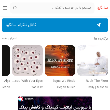
سانگها
کانال تلگرام سانگها
نمایش همه
برگزیده ها
Alya
Obsessed With Your Eyes
Bejna We Rinde
Rush The Floor
duction
Yasin Lv
Gogan Music
belly
|
Massari