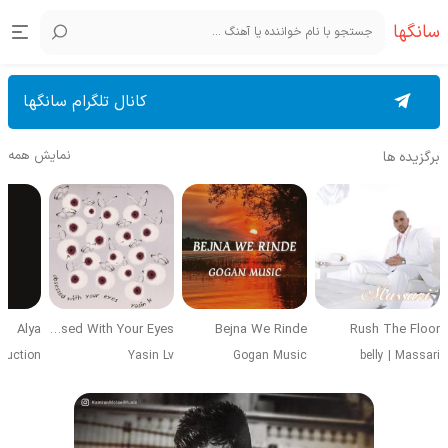
سانگها
کانال تلگرام سانگها
نمایش همه
برگزیده ها
Alya
Obsessed With Your Eyes
Bejna We Rinde
Rush The Floor
duction
Yasin Lv
Gogan Music
belly
|
Massari