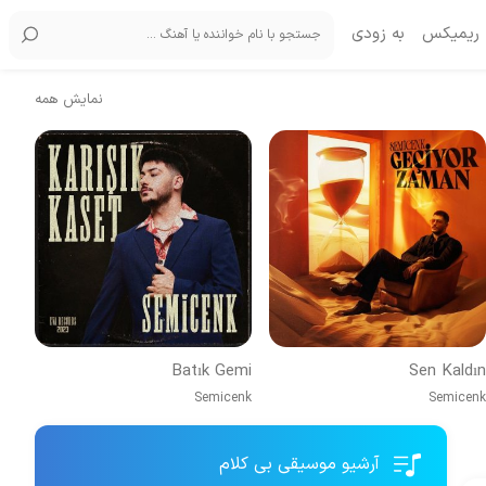
ریمیکس
به زودی
نمایش همه
Batık Gemi
Sen Kaldın
Semicenk
Semicenk
آرشیو موسیقی بی کلام