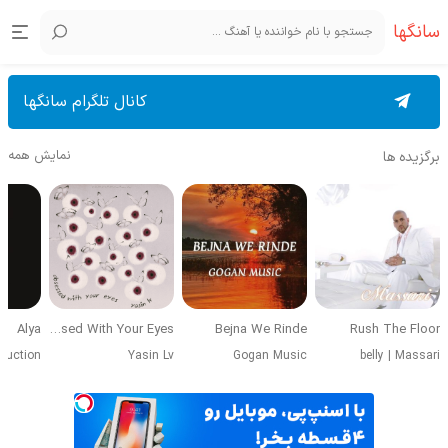
سانگها
کانال تلگرام سانگها
نمایش همه
برگزیده ها
Alya
Obsessed With Your Eyes
Bejna We Rinde
Rush The Floor
duction
Yasin Lv
Gogan Music
belly
|
Massari