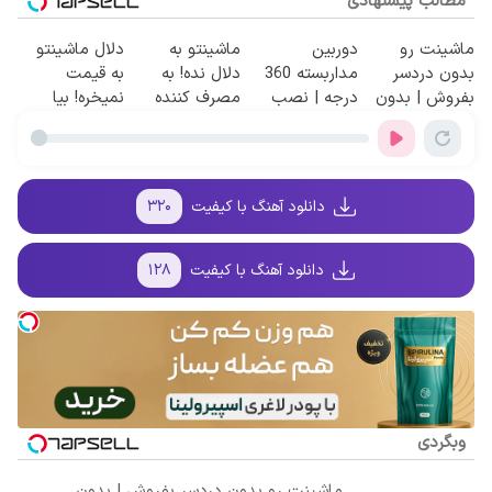
مطالب پیشنهادی
ماشینت رو
دوربین
ماشینتو به
دلال ماشینتو
بدون دردسر
مداربسته 360
دلال نده! به
به قیمت
بفروش | بدون
درجه | نصب
مصرف کننده
نمیخره! بیا
کمسیون 😍
آسان و راحت
بفروش! بدون
اینجا به قیمت
پاسخ به یک
بفروش*فقط
تماس
خریدار واقعی*
دانلود آهنگ با کیفیت
۳۲۰
دانلود آهنگ با کیفیت
۱۲۸
وبگردی
ماشینت رو بدون دردسر بفروش | بدون