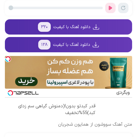
ترمیم کننده 23
آیفون17 و بیت
فرصت
داره!
روزه ساخت!
کوین 🔥
محدوده!
مشاوره رایگان
بگیر!
دانلود آهنگ با کیفیت
۳۲۰
دانلود آهنگ با کیفیت
۱۲۸
وبگردی
قدر کبدتو بدون!(دمنوش گیاهی سم زدای
کبد)55%تخفیف
متن آهنگ سووشون از همایون شجریان