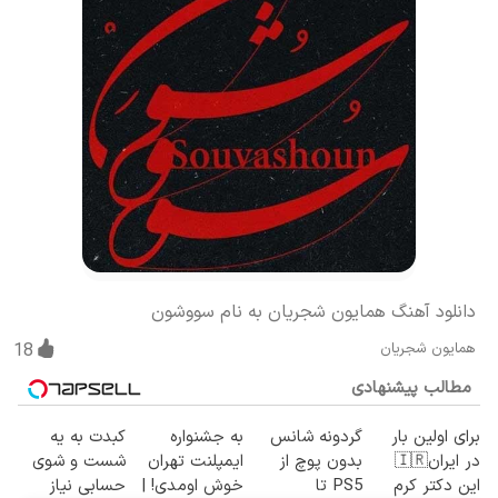
دانلود آهنگ همایون شجریان به نام سووشون
همایون شجریان
18
مطالب پیشنهادی
برای اولین بار
گردونه شانس
به جشنواره
کبدت به یه
در ایران🇮🇷
بدون پوچ از
ایمپلنت تهران
شست و شوی
این دکتر کرم
PS5 تا
خوش اومدی! |
حسابی نیاز