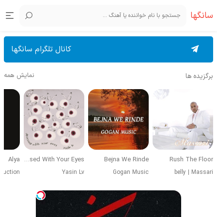
سانگها
کانال تلگرام سانگها
نمایش همه
برگزیده ها
Alya
Obsessed With Your Eyes
Bejna We Rinde
Rush The Floor
duction
Yasin Lv
Gogan Music
belly
|
Massari