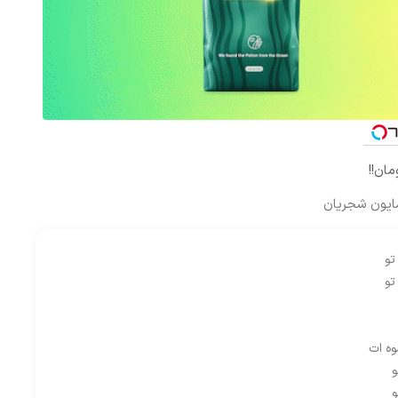
ایون شجریان
تو
تو
وه ات
و
و