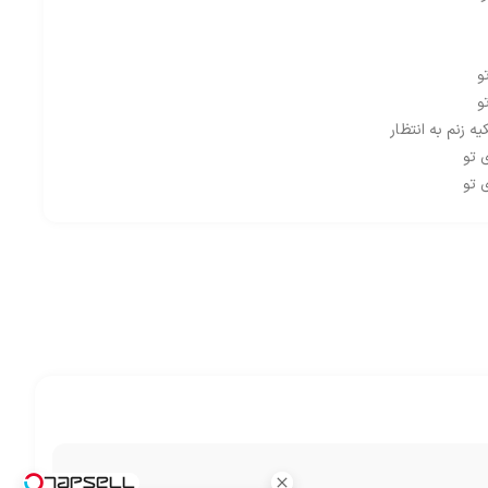
و
و
 زنم به انتظار
 تو
 تو