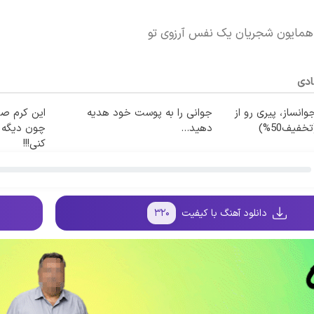
همایون شجریان یک نفس آرزوی تو
ادی
وانساز، پیری رو از
جوانی را به پوست خود هدیه
این کرم صد
فیف50%)
دهید...
چون دیگه ن
کنی!!!
دانلود آهنگ با کیفیت
۳۲۰