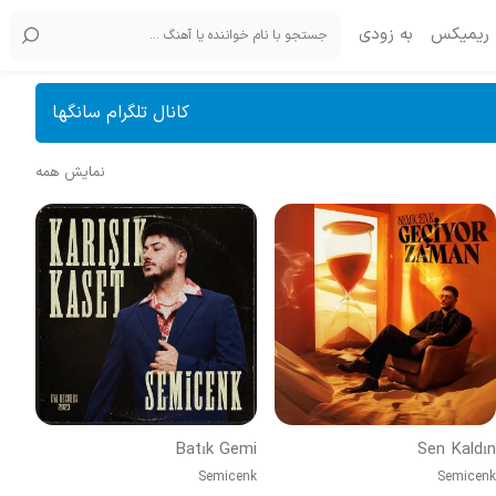
ریمیکس
به زودی
کانال تلگرام سانگها
نمایش همه
Batık Gemi
Sen Kaldın
Semicenk
Semicenk