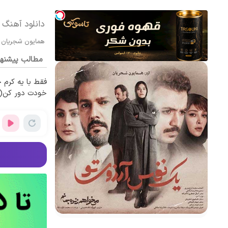
دانلود آهنگ 
همایون شجریان
مطالب پیشنه
فقط با یه کرم ج
خودت دور کن(تخ