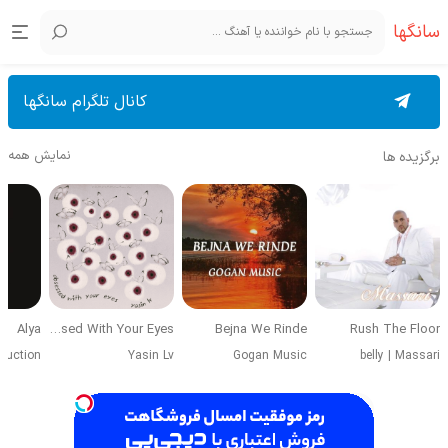
سانگها
کانال تلگرام سانگها
نمایش همه
برگزیده ها
Alya
Obsessed With Your Eyes
Bejna We Rinde
Rush The Floor
duction
Yasin Lv
Gogan Music
belly
|
Massari