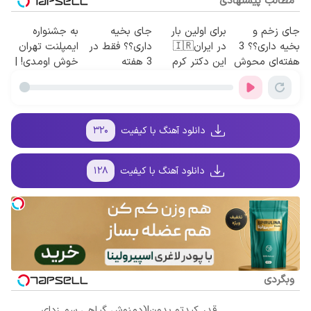
مطالب پیشنهادی
جای زخم و
برای اولین بار
جای بخیه
به جشنواره
بخیه داری؟؟ 3
در ایران🇮🇷
داری؟؟ فقط در
ایمپلنت تهران
هفته‌ای محوش
این دکتر کرم
3 هفته
خوش اومدی! |
کن!
ترمیم کننده 23
ترمیمش کن!😍
فرصت
روزه ساخت!
محدوده!
مشاوره رایگان
بگیر!
دانلود آهنگ با کیفیت
۳۲۰
دانلود آهنگ با کیفیت
۱۲۸
وبگردی
قدر کبدتو بدون!(دمنوش گیاهی سم زدای