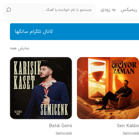
ریمیکس
به زودی
کانال تلگرام سانگها
نمایش همه
Batık Gemi
Sen Kaldın
Semicenk
Semicenk