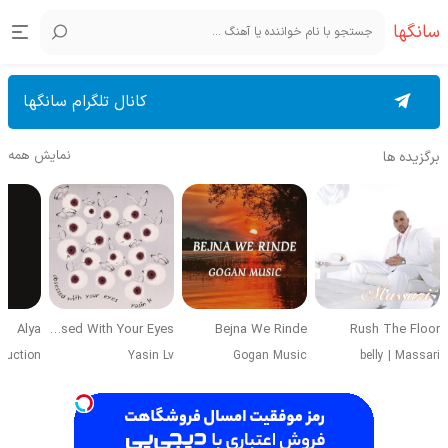
سانگها
کانال تلگرام سانگها
نمایش همه
برگزیده ها
Alya
Obsessed With Your Eyes
Bejna We Rinde
Rush The Floor
duction
Yasin Lv
Gogan Music
belly
|
Massari