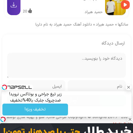
20
حمید هیراد
سانگها
»
حمید هیراد
»
دانلود آهنگ حمید هیراد به نام دلربا
ارسال دیدگاه
زیر تیغ جراحی و بوتاکس نروید!
ضدچروک جلبک با40%تخفیف
تخفیف ویژه!
Copyright © songha 2019 - 2024
طراحی قالب، سئو و بهینه سازی توسط
MoNoDeV