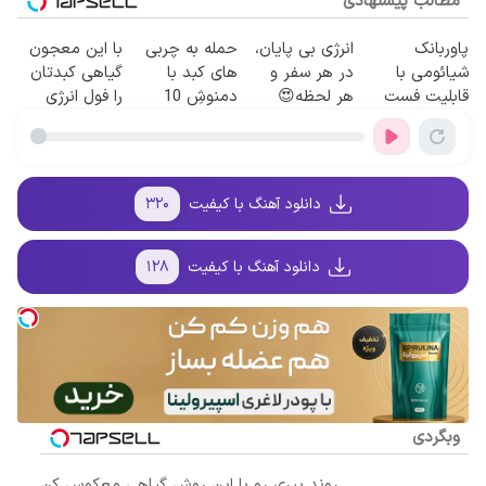
مطالب پیشنهادی
پاوربانک
انرژی بی پایان،
حمله به چربی
با این معجون
شیائومی با
در هر سفر و
های کبد با
گیاهی کبدتان
قابلیت فست
هر لحظه😍
دمنوشِ 10
را فول انرژی
شارژ در زمان
پاوربانک
گیاه(تخفیف تا
کنید✨
های بی برقی⚡
شیائومی با
امشب)
تخفیف ویژه🔥
دانلود آهنگ با کیفیت
۳۲۰
دانلود آهنگ با کیفیت
۱۲۸
وبگردی
روند پیری رو با این روش گیاهی معکوس کن