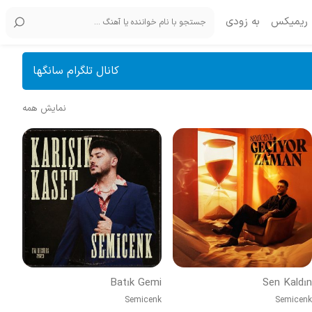
ریمیکس
به زودی
کانال تلگرام سانگها
نمایش همه
Batık Gemi
Sen Kaldın
Semicenk
Semicenk